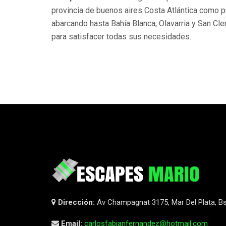
provincia de buenos aires Costa Atlántica como p
abarcando hasta Bahía Blanca, Olavarria y San Cle
para satisfacer todas sus necesidades.
Dirección:
Av Champagnat 3175, Mar Del Plata, Bs.
Email:
carlosfabianfernandez@hotmail.com