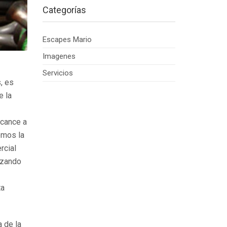
Categorías
Escapes Mario
Imagenes
Servicios
, es
e la
lcance a
emos la
rcial
lizando
ta
 de la